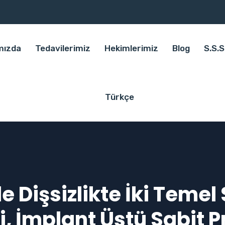
mızda
Tedavilerimiz
Hekimlerimiz
Blog
S.S.S
Türkçe
de Dişsizlikte İki Temel
i, İmplant Üstü Sabit P