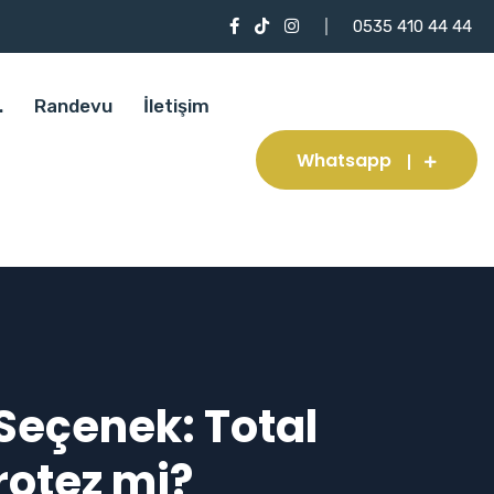
0535 410 44 44
.
Randevu
İletişim
Whatsapp
 Seçenek: Total
rotez mi?