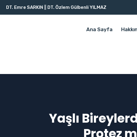
DT. Emre SARKIN
||
DT. Özlem Gülbenli YILMAZ
Ana Sayfa
Hakkı
Yaşlı Bireyler
Protez m