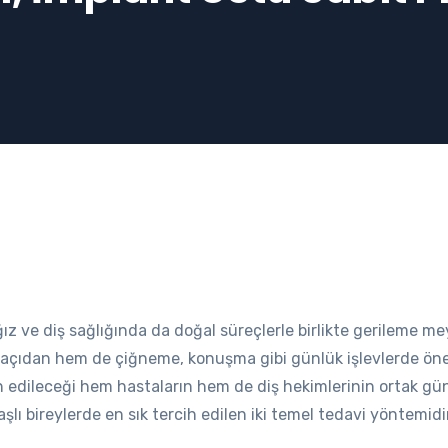
ğız ve diş sağlığında da doğal süreçlerle birlikte gerileme me
ik açıdan hem de çiğneme, konuşma gibi günlük işlevlerde önem
h edileceği hem hastaların hem de diş hekimlerinin ortak gün
yaşlı bireylerde en sık tercih edilen iki temel tedavi yöntemidi