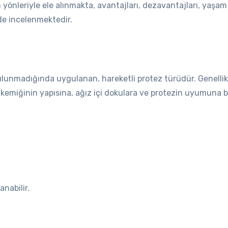
m yönleriyle ele alınmakta, avantajları, dezavantajları, yaşa
de incelenmektedir.
lunmadığında uygulanan, hareketli protez türüdür. Genellikle 
emiğinin yapısına, ağız içi dokulara ve protezin uyumuna ba
nabilir.