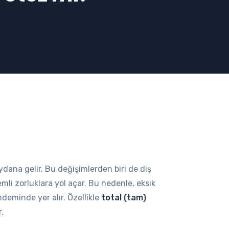
ydana gelir. Bu değişimlerden biri de diş
li zorluklara yol açar. Bu nedenle, eksik
deminde yer alır. Özellikle
total (tam)
r.